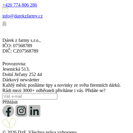
+420 774 806 286
info@darekzfarmy.cz
Dárek z farmy s.r.o.,
IČO: 07568789
DIČ: CZ07568789
Provozovna:
Jesenická 513,
Dolní Jirčany 252 44
Dárkový newsletter
Každý měsíc posíláme tipy a novinky ze světa firemních dárků.
Rádi mezi 3000+ odběrateli přivítáme i vás. Přidáte se?
Přihlásit
© 2026 DzF. Všechna práva vyhrazena.