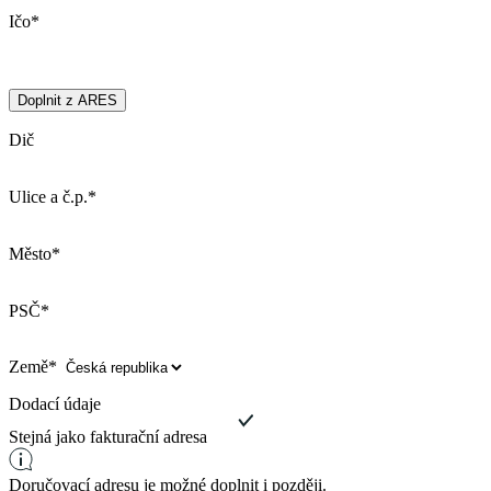
Ičo*
Doplnit z ARES
Dič
Ulice a č.p.*
Město*
PSČ*
Země*
Dodací údaje
Stejná jako fakturační adresa
Doručovací adresu je možné doplnit i později.