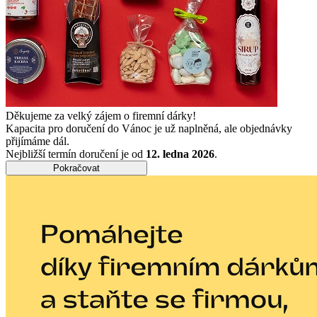
Děkujeme za velký zájem o firemní dárky!
Kapacita pro doručení do Vánoc je už naplněná, ale objednávky
přijímáme dál.
Nejbližší termín doručení je od
12. ledna 2026
.
Pokračovat