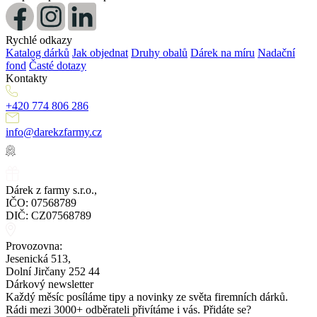
Rychlé odkazy
Katalog dárků
Jak objednat
Druhy obalů
Dárek na míru
Nadační
fond
Časté dotazy
Kontakty
+420 774 806 286
info@darekzfarmy.cz
Dárek z farmy s.r.o.,
IČO: 07568789
DIČ: CZ07568789
Provozovna:
Jesenická 513,
Dolní Jirčany 252 44
Dárkový newsletter
Každý měsíc posíláme tipy a novinky ze světa firemních dárků.
Rádi mezi 3000+ odběrateli přivítáme i vás. Přidáte se?