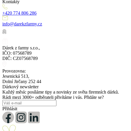
Kontakty
+420 774 806 286
info@darekzfarmy.cz
Dárek z farmy s.r.o.,
IČO: 07568789
DIČ: CZ07568789
Provozovna:
Jesenická 513,
Dolní Jirčany 252 44
Dárkový newsletter
Každý měsíc posíláme tipy a novinky ze světa firemních dárků.
Rádi mezi 3000+ odběrateli přivítáme i vás. Přidáte se?
Přihlásit