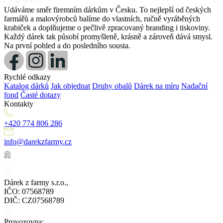
Udáváme směr firemním dárkům v Česku. To nejlepší od českých
farmářů a malovýrobců balíme do vlastních, ručně vyráběných
krabiček a doplňujeme o pečlivě zpracovaný branding i tiskoviny.
Každý dárek tak působí promyšleně, krásně a zároveň dává smysl.
Na první pohled a do posledního sousta.
Rychlé odkazy
Katalog dárků
Jak objednat
Druhy obalů
Dárek na míru
Nadační
fond
Časté dotazy
Kontakty
+420 774 806 286
info@darekzfarmy.cz
Dárek z farmy s.r.o.,
IČO: 07568789
DIČ: CZ07568789
Provozovna: