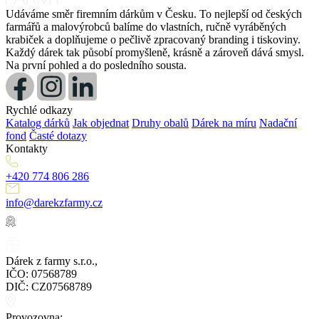
Udáváme směr firemním dárkům v Česku. To nejlepší od českých
farmářů a malovýrobců balíme do vlastních, ručně vyráběných
krabiček a doplňujeme o pečlivě zpracovaný branding i tiskoviny.
Každý dárek tak působí promyšleně, krásně a zároveň dává smysl.
Na první pohled a do posledního sousta.
Rychlé odkazy
Katalog dárků
Jak objednat
Druhy obalů
Dárek na míru
Nadační
fond
Časté dotazy
Kontakty
+420 774 806 286
info@darekzfarmy.cz
Dárek z farmy s.r.o.,
IČO: 07568789
DIČ: CZ07568789
Provozovna: