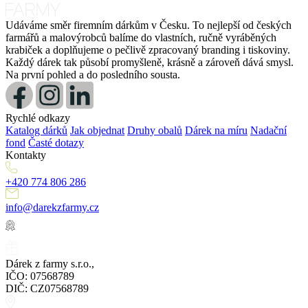
Udáváme směr firemním dárkům v Česku. To nejlepší od českých
farmářů a malovýrobců balíme do vlastních, ručně vyráběných
krabiček a doplňujeme o pečlivě zpracovaný branding i tiskoviny.
Každý dárek tak působí promyšleně, krásně a zároveň dává smysl.
Na první pohled a do posledního sousta.
Rychlé odkazy
Katalog dárků
Jak objednat
Druhy obalů
Dárek na míru
Nadační
fond
Časté dotazy
Kontakty
+420 774 806 286
info@darekzfarmy.cz
Dárek z farmy s.r.o.,
IČO: 07568789
DIČ: CZ07568789